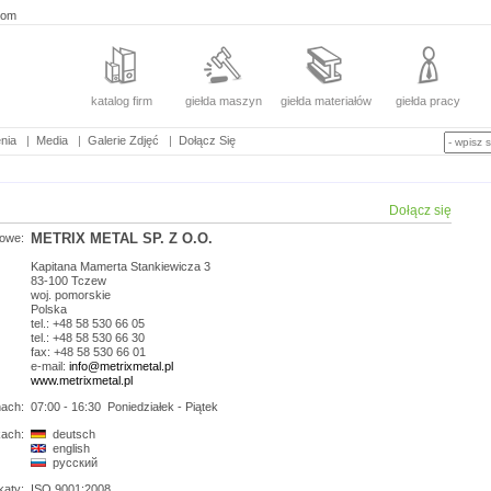
com
katalog firm
giełda maszyn
giełda materiałów
giełda pracy
nia
|
Media
|
Galerie Zdjęć
|
Dołącz Się
Dołącz się
METRIX METAL SP. Z O.O.
owe:
Kapitana Mamerta Stankiewicza 3
83-100
Tczew
woj.
pomorskie
Polska
tel.: +48 58 530 66 05
tel.: +48 58 530 66 30
fax: +48 58 530 66 01
e-mail:
info@metrixmetal.pl
www.metrixmetal.pl
nach:
07:00 - 16:30
Poniedziałek - Piątek
ach:
deutsch
english
русский
katy:
ISO 9001:2008