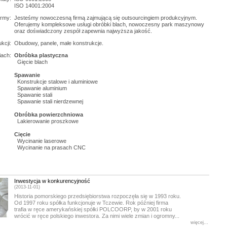
ISO 14001:2004
irmy:
Jesteśmy nowoczesną firmą zajmującą się outsourcingiem produkcyjnym.
Oferujemy kompleksowe usługi obróbki blach, nowoczesny park maszynowy
oraz doświadczony zespół zapewnia najwyższa jakość.
kcji:
Obudowy, panele, małe konstrukcje.
iach:
Obróbka plastyczna
Gięcie blach
Spawanie
Konstrukcje stalowe i aluminiowe
Spawanie aluminium
Spawanie stali
Spawanie stali nierdzewnej
Obróbka powierzchniowa
Lakierowanie proszkowe
Cięcie
Wycinanie laserowe
Wycinanie na prasach CNC
Inwestycja w konkurencyjność
(2013-11-01)
Historia pomorskiego przedsiębiorstwa rozpoczęła się w 1993 roku.
Od 1997 roku spółka funkcjonuje w Tczewie. Rok później firma
trafia w ręce amerykańskiej spółki POLCOORP, by w 2001 roku
wrócić w ręce polskiego inwestora. Za nimi wiele zmian i ogromny...
więcej...