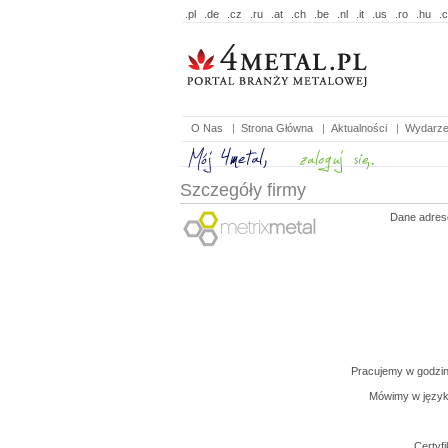
.pl
.de
.cz
.ru
.at
.ch
.be
.nl
.it
.us
.ro
.hu
.
O Nas
|
Strona Główna
|
Aktualności
|
Wydarze
Szczegóły firmy
Dane adres
Pracujemy w godzi
Mówimy w język
Certyfi