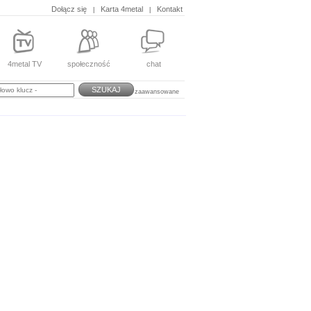
Dołącz się
Karta 4metal
Kontakt
|
|
4metal TV
społeczność
chat
SZUKAJ
zaawansowane