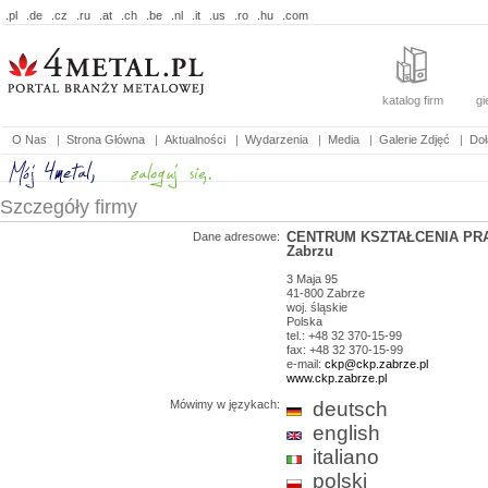
.pl
.de
.cz
.ru
.at
.ch
.be
.nl
.it
.us
.ro
.hu
.com
katalog firm
gi
O Nas
|
Strona Główna
|
Aktualności
|
Wydarzenia
|
Media
|
Galerie Zdjęć
|
Doł
Szczegóły firmy
CENTRUM KSZTAŁCENIA PR
Dane adresowe:
Zabrzu
3 Maja 95
41-800
Zabrze
woj.
śląskie
Polska
tel.: +48 32 370-15-99
fax: +48 32 370-15-99
e-mail:
ckp@ckp.zabrze.pl
www.ckp.zabrze.pl
Mówimy w językach:
deutsch
english
italiano
polski