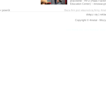
pracownie - HFO (Haas Factor
Education Center) – innowacyjn
< powrót
Baza firm jest własnością firmy 4me
dołącz się
|
rekl
Copyright © 4metal - Wszys
www.4metal.com
www.4metal.pl
www.4
0.30647 sek