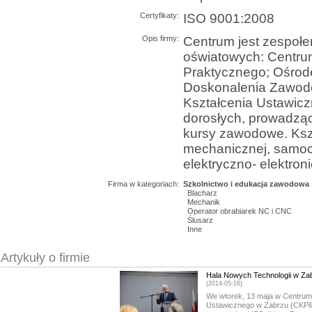
Certyfikaty:
ISO 9001:2008
Opis firmy:
Centrum jest zespoł
oświatowych: Centru
Praktycznego; Ośrode
Doskonalenia Zawod
Kształcenia Ustawicz
dorosłych, prowadząc
kursy zawodowe. Ksz
mechanicznej, samoc
elektryczno- elektroni
Firma w kategoriach:
Szkolnictwo i edukacja zawodowa
Blacharz
Mechanik
Operator obrabiarek NC i CNC
Ślusarz
Inne
Artykuły o firmie
Hala Nowych Technologii w Za
(2014-05-16)
We wtorek, 13 maja w Centrum 
Ustawicznego w Zabrzu (CKPi