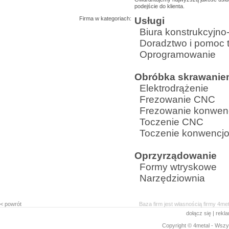
podejście do klienta.
Firma w kategoriach:
Usługi
Biura konstrukcyjno
Doradztwo i pomoc 
Oprogramowanie
Obróbka skrawani
Elektrodrążenie
Frezowanie CNC
Frezowanie konwen
Toczenie CNC
Toczenie konwencj
Oprzyrządowanie
Formy wtryskowe
Narzędziownia
< powrót
Baza firm jest własnością firmy 4me
dołącz się
|
rekl
Copyright © 4metal - Wszys