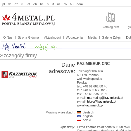
.pl
.de
.cz
.ru
.at
.ch
.be
.nl
.it
.us
.ro
.hu
.com
katalog firm
gi
O Nas
|
Strona Główna
|
Aktualności
|
Wydarzenia
|
Media
|
Galerie Zdjęć
|
Doł
Szczegóły firmy
KAZIMIERUK CNC
Dane
adresowe:
Jeleniogórska 18a
60-179
Poznań
woj.
wielkopolskie
Polska
tel.: +48 61 661 80 40
tel.: +48 602 650 825
fax: +48 61 835 03 71
e-mail:
marketing@kazimieruk.pl
e-mail:
biuro@kazimieruk.pl
www.kazimieruk.pl
Mówimy w językach:
deutsch
english
polski
Opis firmy:
Firma została założnona w 1958 roku i 
Gwarantujemy najwyższą jakość usłu