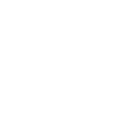
www.4metal.com
www.4metal.pl
www.4
0.26243 sek