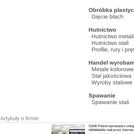
Obróbka plasty
Gięcie blach
Hutnictwo
Hutnictwo metal
Hutnictwo stali
Profile, rury i prę
Handel wyrobam
Metale kolorowe
Stal jakościowa
Wyroby stalowe
Spawanie
Spawanie stali
Artykuły o firmie
SSAB Poland wprowadza usługi
zamawianie stali przez Internet
(2023-02-17)