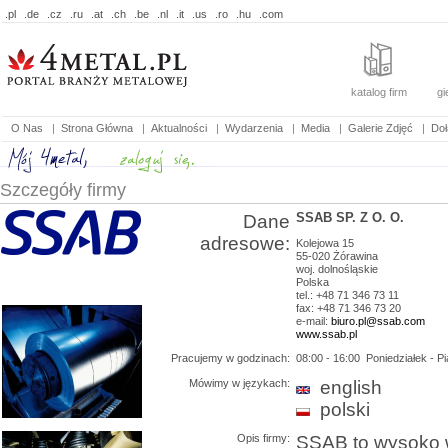
.pl
.de
.cz
.ru
.at
.ch
.be
.nl
.it
.us
.ro
.hu
.com
katalog firm
gi
O Nas
|
Strona Główna
|
Aktualności
|
Wydarzenia
|
Media
|
Galerie Zdjęć
|
Doł
Szczegóły firmy
SSAB SP. Z O. O.
Dane
adresowe:
Kolejowa 15
55-020
Żórawina
woj.
dolnośląskie
Polska
tel.: +48 71 346 73 11
fax: +48 71 346 73 20
e-mail:
biuro.pl@ssab.com
www.ssab.pl
Pracujemy w godzinach:
08:00 - 16:00
Poniedziałek - Pi
Mówimy w językach:
english
polski
Opis firmy:
SSAB to wysoko 