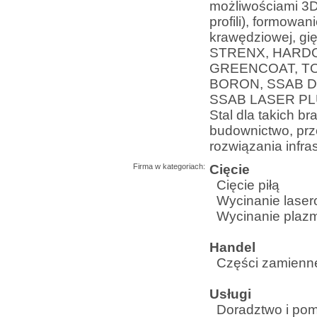
możliwościami 3D,
profili), formowan
krawędziowej, gię
STRENX, HARDO
GREENCOAT, T
BORON, SSAB D
SSAB LASER PL
Stal dla takich br
budownictwo, pr
rozwiązania infras
Firma w kategoriach:
Cięcie
Cięcie piłą
Wycinanie lase
Wycinanie pla
Handel
Części zamienn
Usługi
Doradztwo i pom