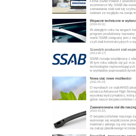
Firma SSAB Poland z powodzen
ecommerce My SSAB dla swoich
zamawiania stali stał się szybsz
stalowe ze względu na swoje in
Wsparcie techniczne w wyborze
(2016-03-11)
W ubiegłym roku na targach Int
program produktowy nazwany „M
marki SSAB związany jest z w
czyli stali konstrukcyjnych o wy
Szwedzki producent stali wspi
(2013-06-17)
SSAB rozwija współpracę z wład
W tym roku odbyło się już m.in
technologów reprezentujących
w wykładów poprowadził dyrekto
Nowa stal, nowe możliwości
(2011-05-13)
O wyrobach ze stali AHSS pisal
oznacza Advanced High Strengt
wysokiej wytrzymałości, którą 
gdzie nasze bezpieczeństwo i 
Zaawansowana stal dla nasze
(2010-10-22)
O bezpieczeństwie naszego życi
wykonuje się współczesne prod
materiał z jakiego są one wytw
na zakup plastikowego krzesła