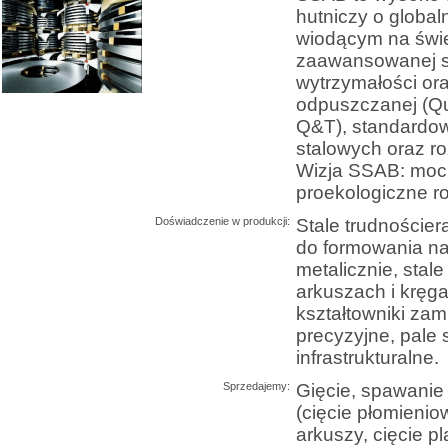
hutniczy o globa
wiodącym na świ
zaawansowanej st
wytrzymałości oraz
odpuszczanej (Q
Q&T), standardow
stalowych oraz r
Wizja SSAB: mocni
proekologiczne r
Doświadczenie w produkcji:
Stale trudnościer
do formowania na
metalicznie, stal
arkuszach i kręg
kształtowniki zamk
precyzyjne, pale 
infrastrukturalne.
Sprzedajemy:
Gięcie, spawanie
(cięcie płomienio
arkuszy, cięcie p