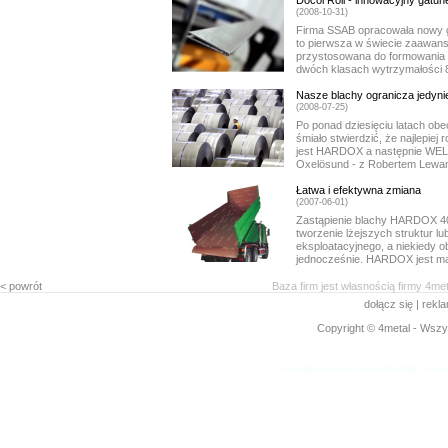
Docol Roll - innowacyjny gatune
(2008-10-31)
Firma SSAB opracowała nowy ga
to pierwsza w świecie zaawan
przystosowana do formowania r
dwóch klasach wytrzymałości 8
Nasze blachy ogranicza jedyni
(2008-07-25)
Po ponad dziesięciu latach o
śmiało stwierdzić, że najlepiej
jest HARDOX a następnie WE
Oxelösund - z Robertem Lewa
Łatwa i efektywna zmiana
(2007-06-01)
Zastąpienie blachy HARDOX 4
tworzenie lżejszych struktur l
eksploatacyjnego, a niekiedy o
jednocześnie. HARDOX jest mat
< powrót
Baza firm jest własnością firmy 4me
dołącz się
|
rekl
Copyright © 4metal - Wszys
www.4metal.com
www.4metal.pl
www.4
0.29095 sek