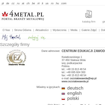
.pl
.de
.cz
.ru
.at
.ch
.be
.nl
.it
.us
.ro
.hu
.com
katalog firm
gi
O Nas
|
Strona Główna
|
Aktualności
|
Wydarzenia
|
Media
|
Galerie Zdjęć
|
Doł
Szczegóły firmy
CENTRUM EDUKACJI ZAWOD
Dane adresowe:
Kwiatkowskiego 1
37-450
Stalowa Wola
woj.
podkarpackie
Polska
tel.: +48 15 813 48 54
tel.: +48 695 604 300
fax: +48 15 813 48 54
e-mail:
cezstalowawola@wp.pl
www.cezstalowawola.pl
Mówimy w językach:
deutsch
english
polski