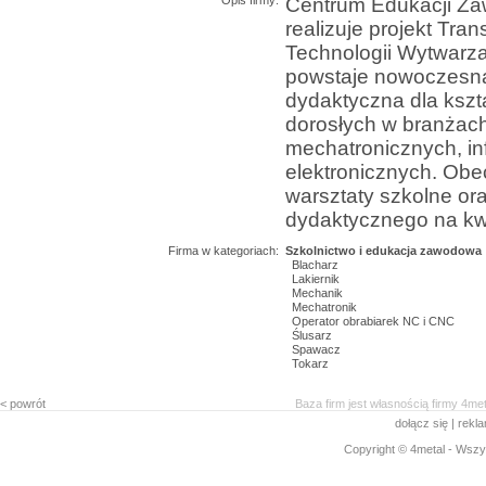
Opis firmy:
Centrum Edukacji Za
realizuje projekt Tr
Technologii Wytwarz
powstaje nowoczesna
dydaktyczna dla kszt
dorosłych w branżac
mechatronicznych, in
elektronicznych. Ob
warsztaty szkolne or
dydaktycznego na kwo
Firma w kategoriach:
Szkolnictwo i edukacja zawodowa
Blacharz
Lakiernik
Mechanik
Mechatronik
Operator obrabiarek NC i CNC
Ślusarz
Spawacz
Tokarz
< powrót
Baza firm jest własnością firmy 4me
dołącz się
|
rekl
Copyright © 4metal - Wszys