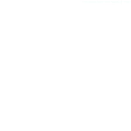
www.4metal.com
www.4metal.pl
www.4
0.28856 sek