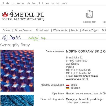
.pl
.de
.cz
.ru
.at
.ch
.be
.nl
.it
.us
.ro
.hu
.com
katalog firm
gi
O Nas
|
Strona Główna
|
Aktualności
|
Wydarzenia
|
Media
|
Galerie Zdjęć
|
Doł
Szczegóły firmy
MORYN COMPANY SP. Z O
Dane adresowe:
Brzeźnicka 61
97-500
Radomsko
woj.
łódzkie
Polska
tel.: +48 44 683 53 15
tel.: +48 44 683 56 12
e-mail:
biuro@moryn.com.pl
www.moryn.com.pl
Mówimy w językach:
polski
deutsch
Opis firmy:
Handel i serwis narzędziami obróbk
Firma w kategoriach:
Maszyny - handel i produkcja
Maszyny używane