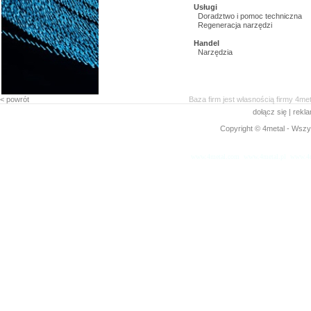
Usługi
Doradztwo i pomoc techniczna
Regeneracja narzędzi
Handel
Narzędzia
< powrót
Baza firm jest własnością firmy 4me
dołącz się
|
rekl
Copyright © 4metal - Wszys
www.4metal.com
www.4metal.pl
www.4m
0.284 sek