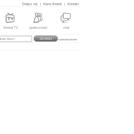
Dołącz się
Karta 4metal
Kontakt
|
|
4metal TV
społeczność
chat
SZUKAJ
zaawansowane