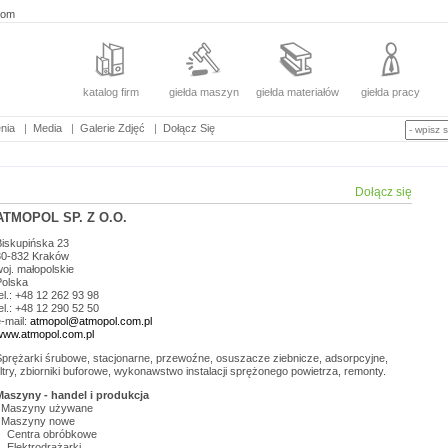
com
katalog firm
giełda maszyn
giełda materiałów
giełda pracy
nia
|
Media
|
Galerie Zdjęć
|
Dołącz Się
Dołącz się
ATMOPOL SP. Z O.O.
Biskupińska 23
30-832
Kraków
woj.
małopolskie
Polska
el.: +48 12 262 93 98
el.: +48 12 290 52 50
-mail:
atmopol@atmopol.com.pl
www.atmopol.com.pl
Sprężarki śrubowe, stacjonarne, przewoźne, osuszacze ziebnicze, adsorpcyjne,
iltry, zbiorniki buforowe, wykonawstwo instalacji sprężonego powietrza, remonty.
Maszyny - handel i produkcja
Maszyny używane
Maszyny nowe
Centra obróbkowe
Elektrodrążarki