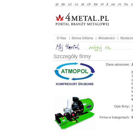
.pl
.de
.cz
.ru
.at
.ch
.be
.nl
.it
.us
.ro
.hu
.
O Nas
|
Strona Główna
|
Aktualności
|
Wydarze
Szczegóły firmy
Dane adresowe:
t
t
e
Opis firmy:
f
Firma w kategoriach: