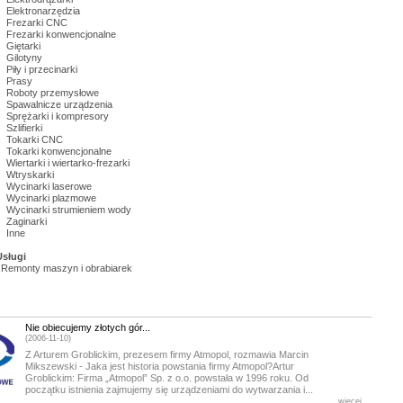
Elektronarzędzia
Frezarki CNC
Frezarki konwencjonalne
Giętarki
Gilotyny
Piły i przecinarki
Prasy
Roboty przemysłowe
Spawalnicze urządzenia
Sprężarki i kompresory
Szlifierki
Tokarki CNC
Tokarki konwencjonalne
iertarki i wiertarko-frezarki
Wtryskarki
Wycinarki laserowe
Wycinarki plazmowe
Wycinarki strumieniem wody
Zaginarki
Inne
Usługi
Remonty maszyn i obrabiarek
Nie obiecujemy złotych gór...
(2006-11-10)
Z Arturem Groblickim, prezesem firmy Atmopol, rozmawia Marcin
Mikszewski - Jaka jest historia powstania firmy Atmopol?Artur
Groblickim: Firma „Atmopol” Sp. z o.o. powstała w 1996 roku. Od
początku istnienia zajmujemy się urządzeniami do wytwarzania i...
więcej...