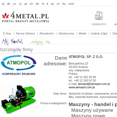
.pl
.de
.cz
.ru
.at
.ch
.be
.nl
.it
.us
.ro
.hu
.com
katalog firm
gi
O Nas
|
Strona Główna
|
Aktualności
|
Wydarzenia
|
Media
|
Galerie Zdjęć
|
Doł
Szczegóły firmy
ATMOPOL SP. Z O.O.
Dane
adresowe:
Biskupińska 23
30-832
Kraków
woj.
małopolskie
Polska
tel.: +48 12 262 93 98
tel.: +48 12 290 52 50
e-mail:
atmopol@atmopol.com.pl
www.atmopol.com.pl
Opis firmy:
Sprężarki śrubowe, stacjonarne, prz
filtry, zbiorniki buforowe, wykonawstw
Firma w kategoriach:
Maszyny - handel i 
Maszyny używane
Maszyny nowe