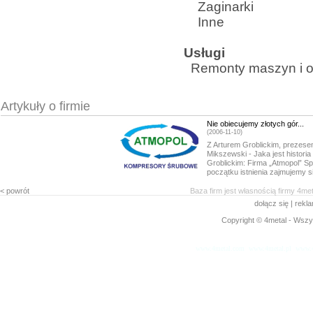
Zaginarki
Inne
Usługi
Remonty maszyn i o
Artykuły o firmie
Nie obiecujemy złotych gór...
(2006-11-10)
Z Arturem Groblickim, prezese
Mikszewski - Jaka jest historia
Groblickim: Firma „Atmopol” Sp
początku istnienia zajmujemy s
< powrót
Baza firm jest własnością firmy 4me
dołącz się
|
rekl
Copyright © 4metal - Wszys
www.4metal.com
www.4metal.pl
www.4
0.26524 sek