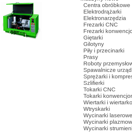
Centra obróbkowe
Elektrodrążarki
Elektronarzędzia
Frezarki CNC
Frezarki konwencjo
Giętarki
Gilotyny
Piły i przecinarki
Prasy
Roboty przemysło
Spawalnicze urząd
Sprężarki i kompre
Szlifierki
Tokarki CNC
Tokarki konwencjo
Wiertarki i wiertarko
Wtryskarki
Wycinarki laserow
Wycinarki plazmo
Wycinarki strumien