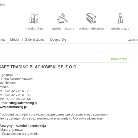
com
katalog firm
giełda maszyn
giełda materiałów
giełda pracy
nia
|
Media
|
Galerie Zdjęć
|
Dołącz Się
Dołącz się
SAFE TRADING BLACHOWSKI SP. Z O.O.
1-go maja 17
41-600
Świętochłowice
woj.
śląskie
Polska
el.: +48 32 770 01 29
el.: +48 32 770 01 35
ax: +48 32 245 46 66
-mail:
stb@safetrading.pl
www.safetrading.pl
Producent osprzętu i urządzeń bezpieczeństwa do spawania gazowego i
elektrycznego. Sprzedaż elementów pneumatyki. Obróbka skrawaniem.
Maszyny - handel i produkcja
Maszyny nowe
Spawalnicze urządzenia