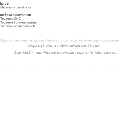
Handel
Materiały spawalnicze
Obróbka skrawaniem
Toczenie CNC
Toczenie konwencjonalne
Toczenie na automatach
Baza firm jest własnością firmy 4metal sp. z o.o.. Kopiowanie bez zgody zabronione.
dołącz się
|
reklama
|
polityka prywatności
|
kontakt
Copyright © 4metal - Wszystkie prawa zastrzeżone - All rights reserved.
www.4metal.com
www.4metal.pl
www.4metal.cz
www.4metal.de
www.4metal.at
www.4metal.ch
www.
sek