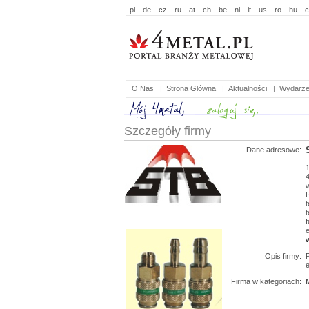
.pl
.de
.cz
.ru
.at
.ch
.be
.nl
.it
.us
.ro
.hu
.
O Nas
|
Strona Główna
|
Aktualności
|
Wydarze
Szczegóły firmy
Dane adresowe:
t
t
f
e
Opis firmy:
Firma w kategoriach: