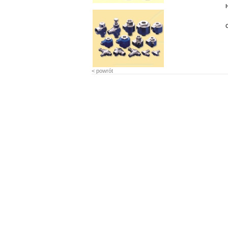
< powrót
0.27897 