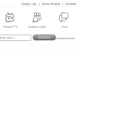
Dołącz się
Karta 4metal
Kontakt
|
|
4metal TV
społeczność
chat
SZUKAJ
zaawansowane