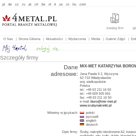
.pl
.de
.cz
.ru
.at
.ch
.be
.nl
.it
.us
.ro
.hu
.com
katalog firm
gi
O Nas
|
Strona Główna
|
Aktualności
|
Wydarzenia
|
Media
|
Galerie Zdjęć
|
Doł
Szczegóły firmy
MIX-MET KATARZYNA BORO
Dane
adresowe:
Jana Pawła II 2, Wyszyna
62-710
Władysławów
woj.
wielkopolskie
Polska
tel.: +48 63 211 16 50
tel.: +48 609 505 691
fax: +48 63 211 16 50
e-mail:
biuro@mix-met.pl
www.srubynakretki.pl
Mówimy w językach:
polski
русский
english
deutsch
Opis firmy:
Śruby, nakrętki nierdzewne A2, kwaso
podkładki, nity, kołki, dyble. Handel 