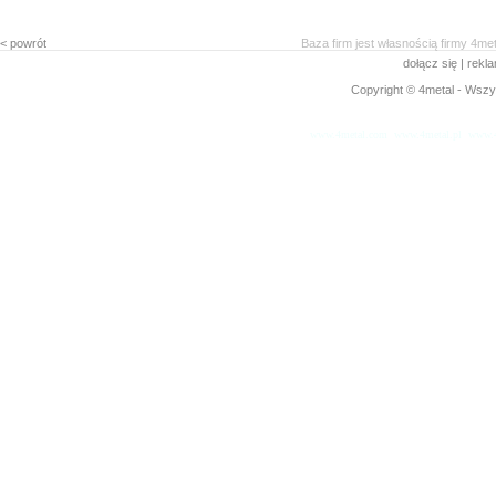
< powrót
Baza firm jest własnością firmy 4me
dołącz się
|
rekl
Copyright © 4metal - Wszys
www.4metal.com
www.4metal.pl
www.4
0.27026 sek