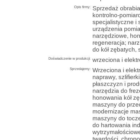
Opis firmy:
Sprzedaż obrabia
kontrolno-pomiar
specjalistyczne i 
urządzenia pomiar
narzędziowe, hon
regeneracja; nar
do kół zębatych, 
Doświadczenie w produkcji:
wrzeciona i elekt
Sprzedajemy:
Wrzeciona i elek
naprawy, szlifier
płaszczyzn i prod
narzędzia do frez
honowania kół zę
maszyny do przec
modernizacje mas
maszyny do tocze
do hartowania in
wytrzymałościowe
twardości, chropo