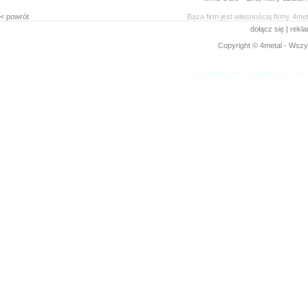
< powrót
Baza firm jest własnością firmy 4me
dołącz się
|
rekl
Copyright © 4metal - Wszys
www.4metal.com
www.4metal.pl
www.4
0.32272 sek