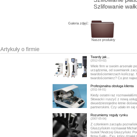
Szlifowanie wał
Galeria zdjęć:
Nasze produkty
Artykuły o firmie
Twardy jak...
(2012-03-02)
Wiele firm w swoim arsenale p
urządzenia, od suwmiarek zac
twardościomierzach kończąc. No
twardościomierz? Co jest najw
Profesjonalna obsługa klienta
(2011-04-01)
Kiedy ostatni raz rozmawialiśm
Słowacki i ruszyć z nową usłu
dwuedziestojedno letnie doświa
partnerskimi. Czy udało im się
Rozumiemy reguły rynku
(2007-05-04)
Z członkiem zarządu poznański
Głuszyńskim rozmawiał Michał I
Isotek?Andrzej Głuszyński: Pow
firma Gallo - Exu, który działał