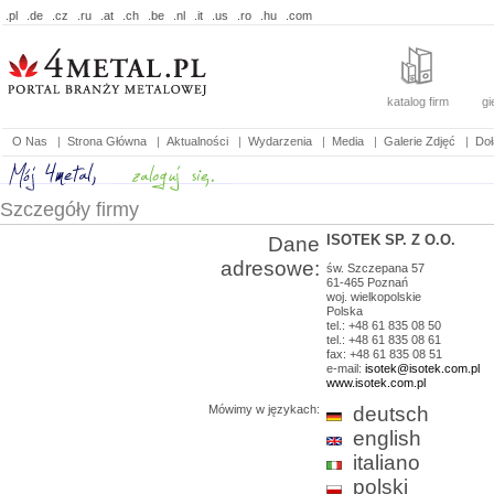
.pl
.de
.cz
.ru
.at
.ch
.be
.nl
.it
.us
.ro
.hu
.com
katalog firm
gi
O Nas
|
Strona Główna
|
Aktualności
|
Wydarzenia
|
Media
|
Galerie Zdjęć
|
Doł
Szczegóły firmy
ISOTEK SP. Z O.O.
Dane
adresowe:
św. Szczepana 57
61-465
Poznań
woj.
wielkopolskie
Polska
tel.: +48 61 835 08 50
tel.: +48 61 835 08 61
fax: +48 61 835 08 51
e-mail:
isotek@isotek.com.pl
www.isotek.com.pl
Mówimy w językach:
deutsch
english
italiano
polski