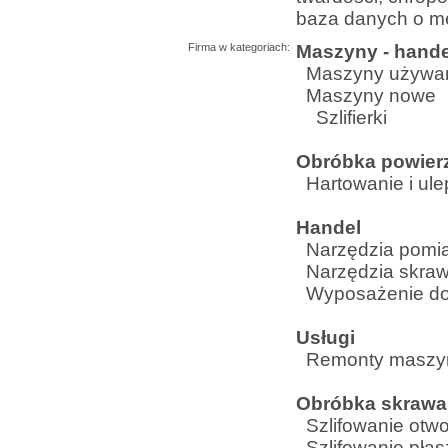
baza danych o me
Firma w kategoriach:
Maszyny - hande
Maszyny używa
Maszyny nowe
Szlifierki
Obróbka powier
Hartowanie i ule
Handel
Narzędzia pomi
Narzędzia skra
Wyposażenie do
Usługi
Remonty maszyn
Obróbka skraw
Szlifowanie otw
Szlifowanie pła