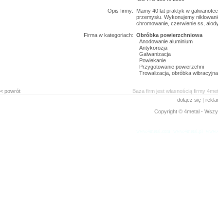
Opis firmy:
Mamy 40 lat praktyk w galwanotec
przemysłu. Wykonujemy niklowani
chromowanie, czerwienie ss, alody
Firma w kategoriach:
Obróbka powierzchniowa
Anodowanie aluminium
Antykorozja
Galwanizacja
Powlekanie
Przygotowanie powierzchni
Trowalizacja, obróbka wibracyjna
< powrót
Baza firm jest własnością firmy 4me
dołącz się
|
rekl
Copyright © 4metal - Wszys
www.4metal.com
www.4metal.pl
www.4
0.85815 sek