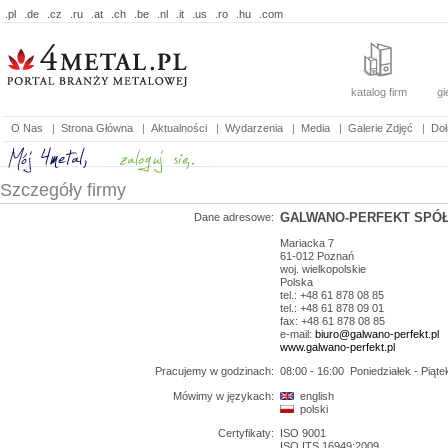
.pl
.de
.cz
.ru
.at
.ch
.be
.nl
.it
.us
.ro
.hu
.com
katalog firm
gi
O Nas
|
Strona Główna
|
Aktualności
|
Wydarzenia
|
Media
|
Galerie Zdjęć
|
Doł
Szczegóły firmy
GALWANO-PERFEKT SPÓŁ
Dane adresowe:
Mariacka 7
61-012
Poznań
woj.
wielkopolskie
Polska
tel.: +48 61 878 08 85
tel.: +48 61 878 09 01
fax: +48 61 878 08 85
e-mail:
biuro@galwano-perfekt.pl
www.galwano-perfekt.pl
Pracujemy w godzinach:
08:00 - 16:00
Poniedziałek - Piąte
Mówimy w językach:
english
polski
Certyfikaty:
ISO 9001
ISO ITS 16949:2009