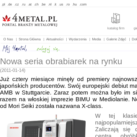
.pl
.de
.cz
.ru
.at
.ch
.be
.nl
.it
.us
.ro
.hu
.com
katalog firm
gi
O Nas
|
Strona Główna
|
Aktualności
|
Wydarzenia
|
Media
|
Galerie Zdjęć
|
Doł
Nowa seria obrabiarek na rynku
(2011-01-14)
Już cztery miesiące minęły od premiery najnows
japońskich producentów. Swój europejski debiut ma
AMB w Stuttgarcie. Zaraz potem można było im si
razem na włoskiej imprezie BIMU w Mediolanie. 
od Mori Seiki została nazwana X-class.
W tej klasi
najpopularni
Zaliczają się 
centra obró