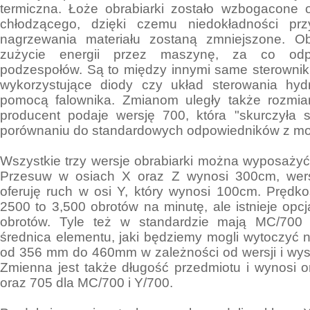
termiczna. Łoże obrabiarki zostało wzbogacone 
chłodzącego, dzięki czemu niedokładności pr
nagrzewania materiału zostaną zmniejszone. O
zużycie energii przez maszynę, za co odp
podzespołów. Są to między innymi same sterowniki 
wykorzystujące diody czy układ sterowania hyd
pomocą falownika. Zmianom uległy także rozmia
producent podaje wersję 700, która "skurczyła
porównaniu do standardowych odpowiedników z mo
Wszystkie trzy wersje obrabiarki można wyposażyć
Przesuw w osiach X oraz Z wynosi 300cm, wer
oferuję ruch w osi Y, który wynosi 100cm. Prędko
2500 to 3,500 obrotów na minutę, ale istnieje opcj
obrotów. Tyle też w standardzie mają MC/700
średnica elementu, jaki będziemy mogli wytoczyć 
od 356 mm do 460mm w zależności od wersji i wys
Zmienna jest także długość przedmiotu i wynosi 
oraz 705 dla MC/700 i Y/700.