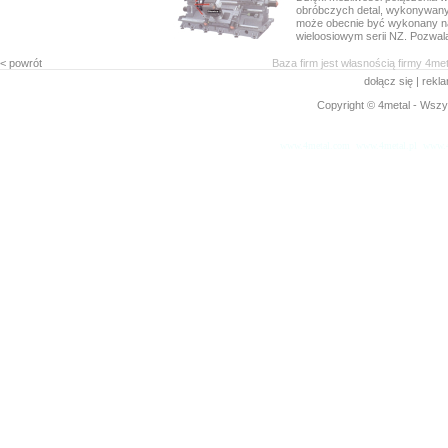
obróbczych detal, wykonywany 
może obecnie być wykonany n
wieloosiowym serii NZ. Pozwala 
< powrót
Baza firm jest własnością firmy 4me
dołącz się
|
rekl
Copyright © 4metal - Wszys
www.4metal.com
www.4metal.pl
www.4
0.43504 sek