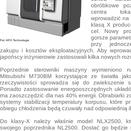
obróbkowe po
centra tokar
wprowadzić na
klasą X produc
cel. Nowy pr
gorsze paramet
Fot: APX Technologie
przy jednoc
zakupu i kosztów eksploatacyjnych. Aby wprowad
japońscy inżynierowie zastosowali kilka nowych ro
Poprzednie sterowniki maszyny wymieniono
Mitsubishi M730BM korzystające ze światła ja
rzeczywistości sprowadza się do zwiekszenie 
Ponadto zastosowanie energooszczędnych układów
ma zaoszczędzić dla nas 40% energii. Obrabiarki 
systemy stabilizacji temperatury korpusu, któr
obiegu chłodzenia będą czuwały nad odpowiednią il
Do klasy-X należy właśnie model NLX2500, któ
swojego poprzednika NL2500. Dostać go będzie 