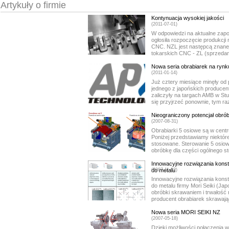
Artykuły o firmie
Kontynuacja wysokiej jakości
(2011-07-01)
W odpowiedzi na aktualne zap
ogłosiła rozpoczęcie produkcji
CNC. NZL jest następcą znanej
tokarskich CNC - ZL (sprzedan
Nowa seria obrabiarek na rynk
(2011-01-14)
Już cztery miesiące minęły od
jednego z japońskich producen
zaliczyły na targach AMB w Stu
się przyjrzeć ponownie, tym ra
Nieograniczony potencjał obró
(2007-08-31)
Obrabiarki 5 osiowe są w centr
Poniżej przedstawiamy niektóre 
stosowane. Sterowanie 5 osiowe
obróbkę dla części ogólnego st
Innowacyjne rozwiązania kons
do metalu
(2007-11-02)
Innowacyjne rozwiązania kons
do metalu firmy Mori Seiki (Ja
obróbki skrawaniem i trwałość
producent obrabiarek skrawający
Nowa seria MORI SEIKI NZ
(2007-05-18)
Dzięki możliwości połączenia w