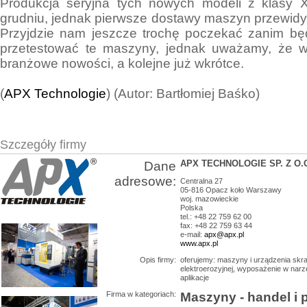
Produkcja seryjna tych nowych modeli z klasy X
grudniu, jednak pierwsze dostawy maszyn przewidy
Przyjdzie nam jeszcze trochę poczekać zanim bę
przetestować te maszyny, jednak uważamy, że w
branżowe nowości, a kolejne już wkrótce.
(
APX Technologie
) (Autor: Bartłomiej Baśko)
Szczegóły firmy
APX TECHNOLOGIE SP. Z O.
Dane
adresowe:
Centralna 27
05-816
Opacz koło Warszawy
woj.
mazowieckie
Polska
tel.: +48 22 759 62 00
fax: +48 22 759 63 44
e-mail:
apx@apx.pl
www.apx.pl
Opis firmy:
oferujemy: maszyny i urządzenia skr
elektroerozyjnej, wyposażenie w narz
aplikacje
Firma w kategoriach:
Maszyny - handel i 