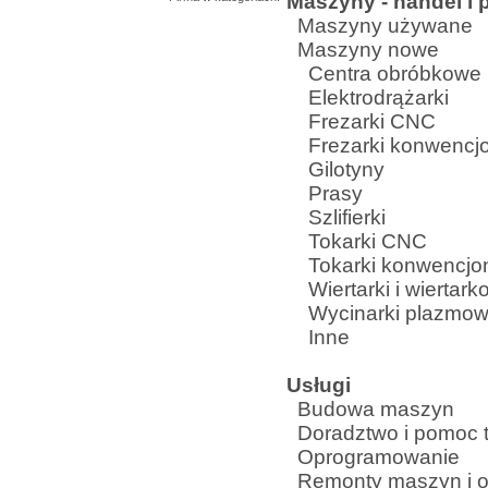
Maszyny - handel i 
Maszyny używane
Maszyny nowe
Centra obróbkowe
Elektrodrążarki
Frezarki CNC
Frezarki konwencjo
Gilotyny
Prasy
Szlifierki
Tokarki CNC
Tokarki konwencjo
Wiertarki i wiertarko
Wycinarki plazmo
Inne
Usługi
Budowa maszyn
Doradztwo i pomoc 
Oprogramowanie
Remonty maszyn i o