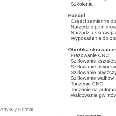
Szkolenia
Handel
Części zamienne d
Narzędzia pomiaro
Narzędzia skrawają
Wyposażenie do obr
Obróbka skrawani
Frezowanie CNC
Szlifowanie kształt
Szlifowanie otworów
Szlifowanie płaszcz
Szlifowanie wałków
Toczenie CNC
Toczenie na automa
Walcowanie gwintó
Artykuły o firmie
Nowe perspektywy