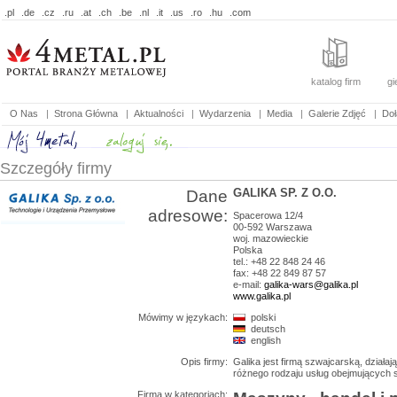
.pl
.de
.cz
.ru
.at
.ch
.be
.nl
.it
.us
.ro
.hu
.com
katalog firm
gi
O Nas
|
Strona Główna
|
Aktualności
|
Wydarzenia
|
Media
|
Galerie Zdjęć
|
Doł
Szczegóły firmy
GALIKA SP. Z O.O.
Dane
adresowe:
Spacerowa 12/4
00-592
Warszawa
woj.
mazowieckie
Polska
tel.: +48 22 848 24 46
fax: +48 22 849 87 57
e-mail:
galika-wars@galika.pl
www.galika.pl
Mówimy w językach:
polski
deutsch
english
Opis firmy:
Galika jest firmą szwajcarską, działa
różnego rodzaju usług obejmujących 
Firma w kategoriach: