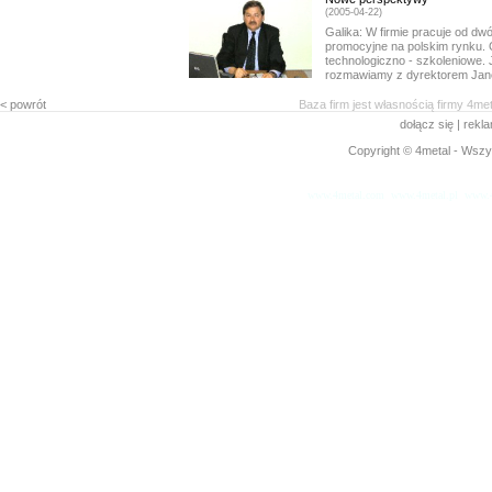
(2005-04-22)
Galika: W firmie pracuje od dwóc
promocyjne na polskim rynku. 
technologiczno - szkoleniowe. 
rozmawiamy z dyrektorem Jan
< powrót
Baza firm jest własnością firmy 4me
dołącz się
|
rekl
Copyright © 4metal - Wszys
www.4metal.com
www.4metal.pl
www.4
0.30836 sek