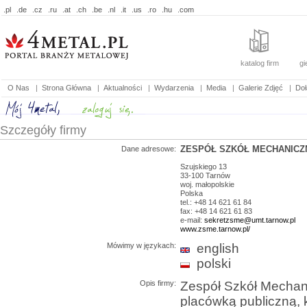
.pl
.de
.cz
.ru
.at
.ch
.be
.nl
.it
.us
.ro
.hu
.com
katalog firm
gi
O Nas
|
Strona Główna
|
Aktualności
|
Wydarzenia
|
Media
|
Galerie Zdjęć
|
Doł
Szczegóły firmy
ZESPÓŁ SZKÓŁ MECHANICZ
Dane adresowe:
Szujskiego 13
33-100
Tarnów
woj.
małopolskie
Polska
tel.: +48 14 621 61 84
fax: +48 14 621 61 83
e-mail:
sekretzsme@umt.tarnow.pl
www.zsme.tarnow.pl/
Mówimy w językach:
english
polski
Opis firmy:
Zespół Szkół Mechani
placówką publiczną,