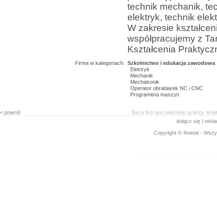
technik mechanik, te
elektryk, technik elekt
W zakresie kształcen
współpracujemy z T
Kształcenia Praktycz
Firma w kategoriach:
Szkolnictwo i edukacja zawodowa
Elektryk
Mechanik
Mechatronik
Operator obrabiarek NC i CNC
Programista maszyn
< powrót
Baza firm jest własnością firmy 4me
dołącz się
|
rekl
Copyright © 4metal - Wszys
www.4metal.com
www.4metal.pl
www.4
0.26016 sek