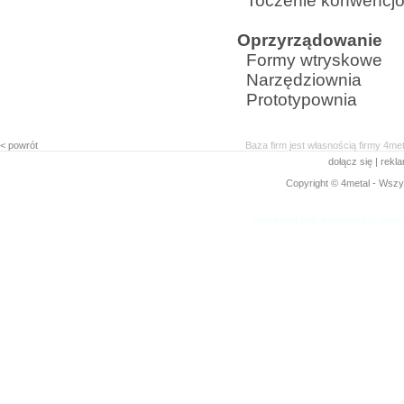
Toczenie konwencj
Oprzyrządowanie
Formy wtryskowe
Narzędziownia
Prototypownia
< powrót
Baza firm jest własnością firmy 4me
dołącz się
|
rekl
Copyright © 4metal - Wszys
www.4metal.com
www.4metal.pl
www.4
0.47745 sek