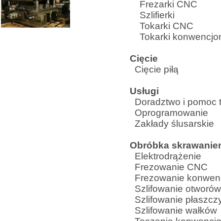
Frezarki CNC
Szlifierki
Tokarki CNC
Tokarki konwencjo
Cięcie
Cięcie piłą
Usługi
Doradztwo i pomoc 
Oprogramowanie
Zakłady ślusarskie
Obróbka skrawani
Elektrodrążenie
Frezowanie CNC
Frezowanie konwen
Szlifowanie otworów
Szlifowanie płaszcz
Szlifowanie wałków