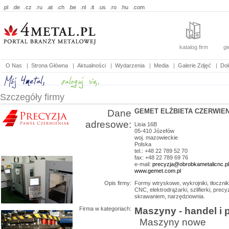
.pl
.de
.cz
.ru
.at
.ch
.be
.nl
.it
.us
.ro
.hu
.com
katalog firm
gi
O Nas
|
Strona Główna
|
Aktualności
|
Wydarzenia
|
Media
|
Galerie Zdjęć
|
Doł
Szczegóły firmy
GEMET ELŻBIETA CZERWIEN
Dane
adresowe:
Lisia 16B
05-410
Józefów
woj.
mazowieckie
Polska
tel.: +48 22 789 52 70
fax: +48 22 789 69 76
e-mail:
precyzja@obrobkametalicnc.pl
www.gemet.com.pl
Opis firmy:
Formy wtryskowe, wykrojniki, tłoczni
CNC, elektrodrążarki, szlifierki, prec
skrawaniem, narzędziownia.
Firma w kategoriach:
Maszyny - handel i 
Maszyny nowe