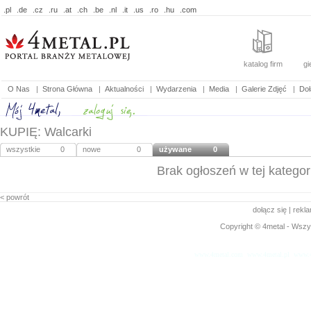
.pl
.de
.cz
.ru
.at
.ch
.be
.nl
.it
.us
.ro
.hu
.com
katalog firm
gi
O Nas
|
Strona Główna
|
Aktualności
|
Wydarzenia
|
Media
|
Galerie Zdjęć
|
Doł
KUPIĘ: Walcarki
wszystkie
0
nowe
0
używane
0
Brak ogłoszeń w tej kategori
< powrót
dołącz się
|
rekl
Copyright © 4metal - Wszys
www.4metal.com
www.4metal.pl
www.4
0.38294 sek