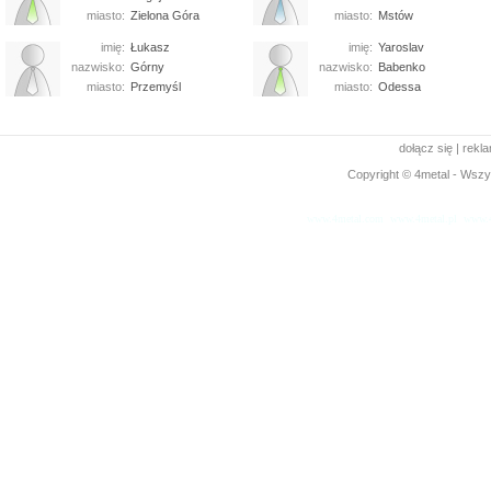
miasto:
Zielona Góra
miasto:
Mstów
imię:
Łukasz
imię:
Yaroslav
nazwisko:
Górny
nazwisko:
Babenko
miasto:
Przemyśl
miasto:
Odessa
dołącz się
|
rekl
Copyright © 4metal - Wszys
www.4metal.com
www.4metal.pl
www.4
0.14656 sek