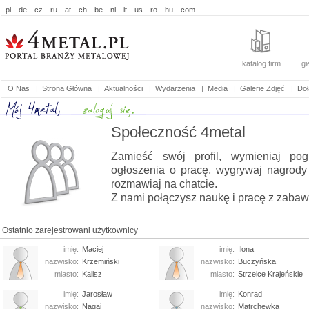
.pl
.de
.cz
.ru
.at
.ch
.be
.nl
.it
.us
.ro
.hu
.com
katalog firm
gi
O Nas
|
Strona Główna
|
Aktualności
|
Wydarzenia
|
Media
|
Galerie Zdjęć
|
Doł
Społeczność 4metal
Zamieść swój profil, wymieniaj pog
ogłoszenia o pracę, wygrywaj nagrody
rozmawiaj na chatcie.
Z nami połączysz naukę i pracę z zabaw
Ostatnio zarejestrowani użytkownicy
imię:
Maciej
imię:
Ilona
nazwisko:
Krzemiński
nazwisko:
Buczyńska
miasto:
Kalisz
miasto:
Strzelce Krajeńskie
imię:
Jarosław
imię:
Konrad
nazwisko:
Nagaj
nazwisko:
Matrchewka