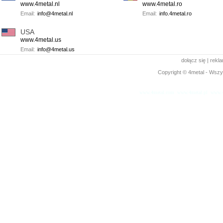
www.4metal.nl
www.4metal.ro
Email:
info@4metal.nl
Email:
info.4metal.ro
USA
www.4metal.us
Email:
info@4metal.us
dołącz się
|
rekl
Copyright © 4metal - Wszys
www.4metal.com
www.4metal.pl
www.4
0.12628 sek