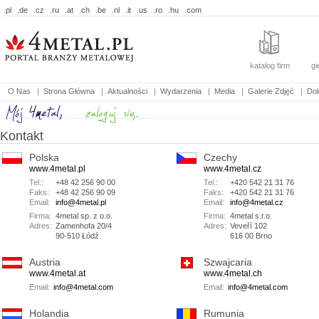
.pl
.de
.cz
.ru
.at
.ch
.be
.nl
.it
.us
.ro
.hu
.com
katalog firm
gi
O Nas
|
Strona Główna
|
Aktualności
|
Wydarzenia
|
Media
|
Galerie Zdjęć
|
Doł
Kontakt
Polska
Czechy
www.4metal.pl
www.4metal.cz
Tel.:
+48 42 256 90 00
Tel.:
+420 542 21 31 76
Faks:
+48 42 256 90 09
Faks:
+420 542 21 31 76
Email:
info@4metal.pl
Email:
info@4metal.cz
Firma:
4metal sp. z o.o.
Firma:
4metal s.r.o.
Adres:
Zamenhofa 20/4
Adres:
Veveří 102
90-510 Łódź
616 00 Brno
Austria
Szwajcaria
www.4metal.at
www.4metal.ch
Email:
info@4metal.com
Email:
info@4metal.com
Holandia
Rumunia