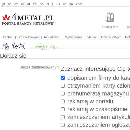
.pl
.de
.cz
.ru
.at
.ch
.be
.nl
.it
.us
.ro
.hu
.com
katalog firm
gi
O Nas
|
Strona Główna
|
Aktualności
|
Wydarzenia
|
Media
|
Galerie Zdjęć
|
Doł
Dołącz się
Jesteś zainteresowany ?
Zaznacz interesujące Cię 
dopisaniem firmy do kat
otrzymaniem karty człon
prenumeratą magazynu 
reklamą w portalu
reklamą w czasopiśmie
zamieszczeniem artykuł
zamieszczaniem ogłosze