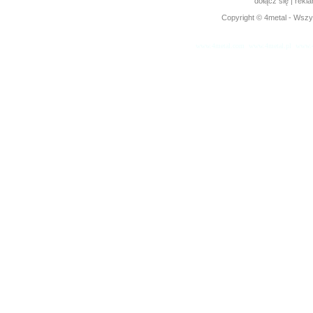
dołącz się
|
rekl
Copyright © 4metal - Wszys
www.4metal.com
www.4metal.pl
www.4
0.11466 sek