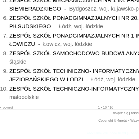
ZESPÓŁ SZKÓŁ MECHANICZNYCH NR 1 IM. FRA
SIEMIERADZKIEGO
- Bydgoszcz, woj. kujawsko-
ZESPÓŁ SZKÓŁ PONADGIMNAZJALNYCH NR 20. 
PIŁSUDSKIEGO
- Łódź, woj. łódzkie
ZESPÓŁ SZKÓŁ PONADGIMNAZJALNYCH NR 1 IM
ŁOWICZU
- Łowicz, woj. łódzkie
ZESPÓŁ SZKÓŁ SAMOCHODOWO-BUDOWLANY
śląskie
ZESPÓŁ SZKÓŁ TECHNICZNO- INFORMATYCZNY
JEZIORAŃSKIEGO W ŁODZI
- Łódź, woj. łódzkie
ZESPÓŁ SZKÓŁ TECHNICZNO-INFORMATYCZN
małopolskie
< powrót
1 - 10 / 10
dołącz się
|
rekl
Copyright © 4metal - Wszys
www.4metal.com
www.4metal.pl
www.4
0.11873 sek