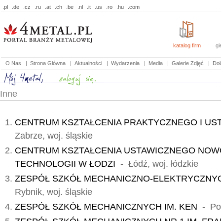
.pl
.de
.cz
.ru
.at
.ch
.be
.nl
.it
.us
.ro
.hu
.com
katalog firm
gi
O Nas
|
Strona Główna
|
Aktualności
|
Wydarzenia
|
Media
|
Galerie Zdjęć
|
Doł
Inne
CENTRUM KSZTAŁCENIA PRAKTYCZNEGO I UST
Zabrze, woj. śląskie
CENTRUM KSZTAŁCENIA USTAWICZNEGO NO
TECHNOLOGII W ŁODZI
- Łódź, woj. łódzkie
ZESPÓŁ SZKÓŁ MECHANICZNO-ELEKTRYCZNYCH
Rybnik, woj. śląskie
ZESPÓŁ SZKÓŁ MECHANICZNYCH IM. KEN
- Poz