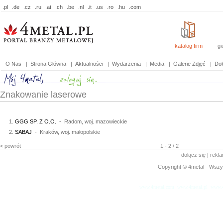
.pl
.de
.cz
.ru
.at
.ch
.be
.nl
.it
.us
.ro
.hu
.com
katalog firm
gi
O Nas
|
Strona Główna
|
Aktualności
|
Wydarzenia
|
Media
|
Galerie Zdjęć
|
Doł
Znakowanie laserowe
GGG SP. Z O.O.
- Radom, woj. mazowieckie
SABAJ
- Kraków, woj. małopolskie
< powrót
1 - 2 / 2
dołącz się
|
rekl
Copyright © 4metal - Wszys
www.4metal.com
www.4metal.pl
www.4
0.25823 sek