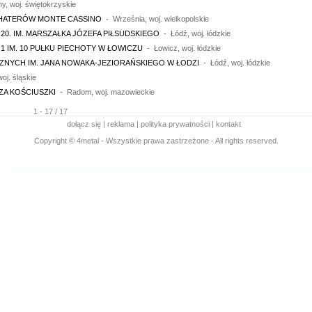
, woj. świętokrzyskie
OHATERÓW MONTE CASSINO
- Września, woj. wielkopolskie
0. IM. MARSZAŁKA JÓZEFA PIŁSUDSKIEGO
- Łódź, woj. łódzkie
 IM. 10 PUŁKU PIECHOTY W ŁOWICZU
- Łowicz, woj. łódzkie
ZNYCH IM. JANA NOWAKA-JEZIORAŃSKIEGO W ŁODZI
- Łódź, woj. łódzkie
oj. śląskie
ZA KOŚCIUSZKI
- Radom, woj. mazowieckie
1 - 17 / 17
dołącz się
|
reklama
|
polityka prywatności
|
kontakt
Copyright © 4metal - Wszystkie prawa zastrzeżone - All rights reserved.
www.4metal.com
www.4metal.pl
www.4metal.cz
www.4metal.de
www.4metal.at
www.4metal.ch
www.
sek