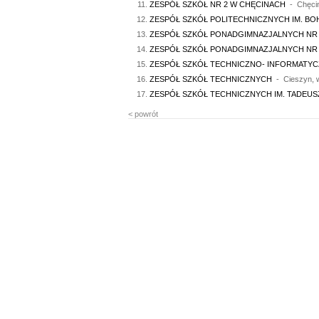
ZESPÓŁ SZKÓŁ NR 2 W CHĘCINACH
- Chęciny
ZESPÓŁ SZKÓŁ POLITECHNICZNYCH IM. B
ZESPÓŁ SZKÓŁ PONADGIMNAZJALNYCH NR 2
ZESPÓŁ SZKÓŁ PONADGIMNAZJALNYCH NR 1
ZESPÓŁ SZKÓŁ TECHNICZNO- INFORMATYC
ZESPÓŁ SZKÓŁ TECHNICZNYCH
- Cieszyn, w
ZESPÓŁ SZKÓŁ TECHNICZNYCH IM. TADEUS
< powrót
0.13406 