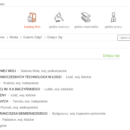
com
katalog firm
giełda maszyn
giełda materiałów
giełda pracy
nia
|
Media
|
Galerie Zdjęć
|
Dołącz Się
Dołącz się
WEJ WOLI
- Stalowa Wola, woj. podkarpackie
OWOCZESNYCH TECHNOLOGII W ŁODZI
- Łódź, woj. łódzkie
- Kraków, woj. małopolskie
 IM. K.K.BACZYŃSKIEGO
- Lublin, woj. lubelskie
CZNY
- Łódź, woj. łódzkie
ZNYCH
- Tarnów, woj. małopolskie
Poznań, woj. wielkopolskie
FRANCISZKA SIEMIERADZKIEGO
- Bydgoszcz, woj. kujawsko-pomorskie
 Pabianice, woj. łódzkie
ąskie