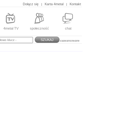
Dołącz się
Karta 4metal
Kontakt
|
|
4metal TV
społeczność
chat
SZUKAJ
zaawansowane