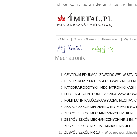
.pl
.de
.cz
.ru
.at
.ch
.be
.nl
.it
.us
.ro
.hu
.
O Nas
|
Strona Główna
|
Aktualności
|
Wydarze
Mechatronik
CENTRUM EDUKACJI ZAWODOWEJ W STALO
CENTRUM KSZTAŁCENIA USTAWICZNEGO N
KATEDRA ROBOTYKI I MECHATRONIKI - AGH
LUBELSKIE CENTRUM EDUKACJI ZAWODOWEJ
POLITECHNIKA ŁÓDZKA WYDZIAŁ MECHANI
ZESPÓŁ SZKÓŁ MECHANICZNO-ELEKTRYC
ZESPÓŁ SZKÓŁ MECHANICZNYCH IM. KEN
- 
ZESPÓŁ SZKÓŁ MECHANICZNYCH NR 1 IM. 
ZESPÓŁ SZKÓŁ NR 1 IM. JANA KILIŃSKIEGO
-
ZESPÓŁ SZKÓŁ NR 18
- Wrocław, woj. dolnośl