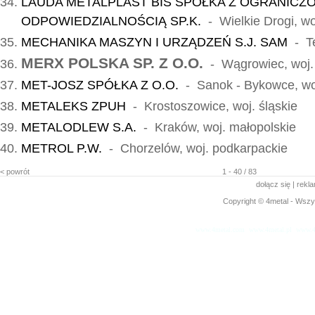
LAUDA METALPLAST BIS SPÓŁKA Z OGRANICZ
ODPOWIEDZIALNOŚCIĄ SP.K.
- Wielkie Drogi, wo
MECHANIKA MASZYN I URZĄDZEŃ S.J. SAM
- Te
MERX POLSKA SP. Z O.O.
- Wągrowiec, woj. 
MET-JOSZ SPÓŁKA Z O.O.
- Sanok - Bykowce, wo
METALEKS ZPUH
- Krostoszowice, woj. śląskie
METALODLEW S.A.
- Kraków, woj. małopolskie
METROL P.W.
- Chorzelów, woj. podkarpackie
< powrót
1 - 40 / 83
dołącz się
|
rekl
Copyright © 4metal - Wszys
www.4metal.com
www.4metal.pl
www.4
0.2222 sek