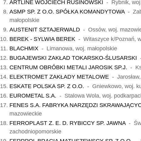
ARTLINE WOJCIECH RUSINOWSKI
- Rybnik, woj.
ASMP SP. Z O.O. SPÓŁKA KOMANDYTOWA
- Zab
małopolskie
AUSTENIT SZTAJERWALD
- Ossów, woj. mazowie
BEREK - SYLWIA BEREK
- Witaszyce k/Poznań, wo
BLACHMIX
- Limanowa, woj. małopolskie
BUGAJEWSKI ZAKŁAD TOKARSKO-ŚLUSARSKI
-
CENTRUM OBRÓBKI METALI JAROSIK SP.J.
- Ksa
ELEKTROMET ZAKŁADY METALOWE
- Jarosław,
ESKATE POLSKA SP. Z O.O.
- Gniewkowo, woj. k
EUROMETAL S.A.
- Stalowa Wola, woj. podkarpac
FENES S.A. FABRYKA NARZĘDZI SKRAWAJĄCY
mazowieckie
FERROPLAST Z. E. D. RYBICCY SP. JAWNA
- Świ
zachodniopomorskie