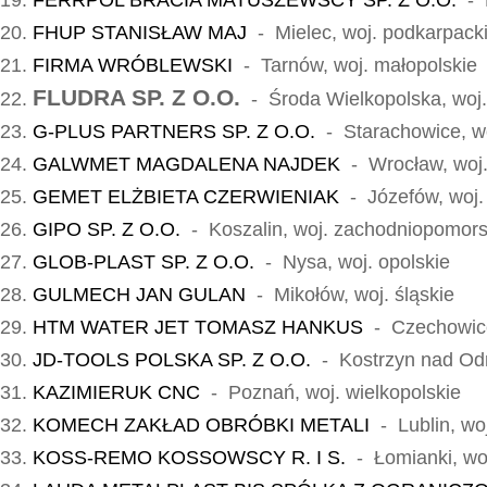
FERRPOL BRACIA MATUSZEWSCY SP. Z O.O.
- R
FHUP STANISŁAW MAJ
- Mielec, woj. podkarpack
FIRMA WRÓBLEWSKI
- Tarnów, woj. małopolskie
FLUDRA SP. Z O.O.
- Środa Wielkopolska, woj.
G-PLUS PARTNERS SP. Z O.O.
- Starachowice, wo
GALWMET MAGDALENA NAJDEK
- Wrocław, woj.
GEMET ELŻBIETA CZERWIENIAK
- Józefów, woj.
GIPO SP. Z O.O.
- Koszalin, woj. zachodniopomors
GLOB-PLAST SP. Z O.O.
- Nysa, woj. opolskie
GULMECH JAN GULAN
- Mikołów, woj. śląskie
HTM WATER JET TOMASZ HANKUS
- Czechowice-
JD-TOOLS POLSKA SP. Z O.O.
- Kostrzyn nad Odrą
KAZIMIERUK CNC
- Poznań, woj. wielkopolskie
KOMECH ZAKŁAD OBRÓBKI METALI
- Lublin, woj
KOSS-REMO KOSSOWSCY R. I S.
- Łomianki, wo