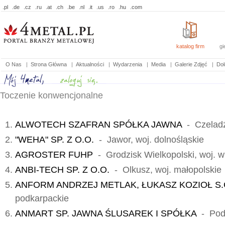
.pl
.de
.cz
.ru
.at
.ch
.be
.nl
.it
.us
.ro
.hu
.com
katalog firm
gi
O Nas
|
Strona Główna
|
Aktualności
|
Wydarzenia
|
Media
|
Galerie Zdjęć
|
Doł
Toczenie konwencjonalne
ALWOTECH SZAFRAN SPÓŁKA JAWNA
- Czeladź,
"WEHA" SP. Z O.O.
- Jawor, woj. dolnośląskie
AGROSTER FUHP
- Grodzisk Wielkopolski, woj. w
ANBI-TECH SP. Z O.O.
- Olkusz, woj. małopolskie
ANFORM ANDRZEJ METLAK, ŁUKASZ KOZIOŁ S.
podkarpackie
ANMART SP. JAWNA ŚLUSAREK I SPÓŁKA
- Pode