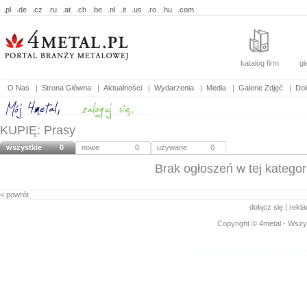
.pl
.de
.cz
.ru
.at
.ch
.be
.nl
.it
.us
.ro
.hu
.com
katalog firm
gi
O Nas
|
Strona Główna
|
Aktualności
|
Wydarzenia
|
Media
|
Galerie Zdjęć
|
Doł
KUPIĘ: Prasy
wszystkie
0
nowe
0
używane
0
Brak ogłoszeń w tej kategori
< powrót
dołącz się
|
rekl
Copyright © 4metal - Wszys
www.4metal.com
www.4metal.pl
www.4
0.14483 sek