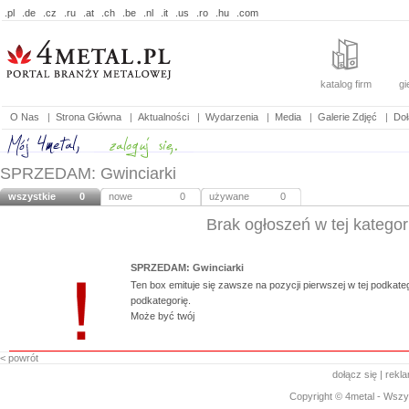
.pl
.de
.cz
.ru
.at
.ch
.be
.nl
.it
.us
.ro
.hu
.com
katalog firm
gi
O Nas
|
Strona Główna
|
Aktualności
|
Wydarzenia
|
Media
|
Galerie Zdjęć
|
Doł
SPRZEDAM: Gwinciarki
wszystkie
0
nowe
0
używane
0
Brak ogłoszeń w tej kategori
SPRZEDAM: Gwinciarki
Ten box emituje się zawsze na pozycji pierwszej w tej podkategor
podkategorię.
Może być twój
< powrót
dołącz się
|
rekl
Copyright © 4metal - Wszys