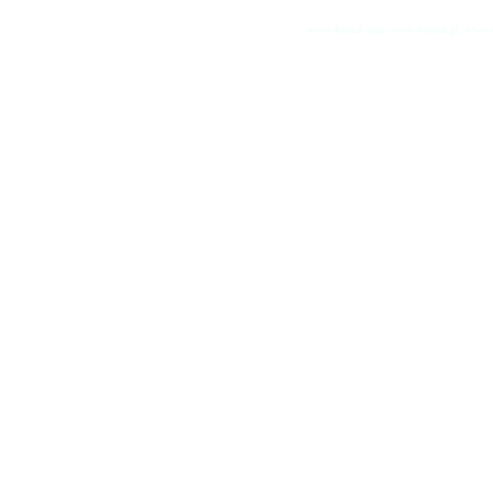
www.4metal.com
www.4metal.pl
www.4
0.12286 sek