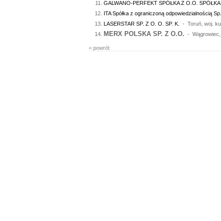
GALWANO-PERFEKT SPÓŁKA Z O.O. SPÓŁK
ITA Spółka z ograniczoną odpowiedzialnością Sp.
LASERSTAR SP. Z O. O. SP. K.
- Toruń, woj. k
MERX POLSKA SP. Z O.O.
- Wągrowiec, w
< powrót
0.14809 