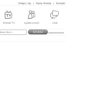
Dołącz się
Karta 4metal
Kontakt
|
|
4metal TV
społeczność
chat
SZUKAJ
zaawansowane