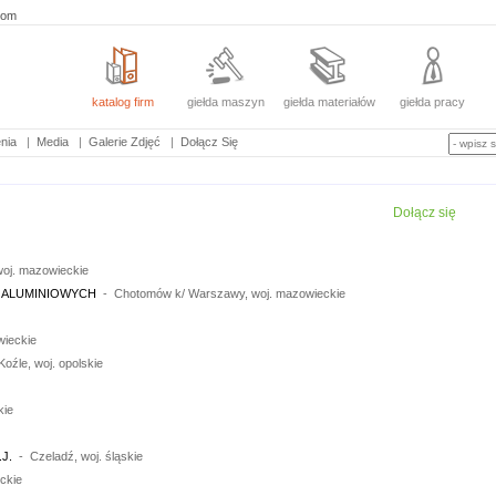
com
katalog firm
giełda maszyn
giełda materiałów
giełda pracy
nia
|
Media
|
Galerie Zdjęć
|
Dołącz Się
Dołącz się
oj. mazowieckie
I ALUMINIOWYCH
- Chotomów k/ Warszawy, woj. mazowieckie
wieckie
oźle, woj. opolskie
kie
.J.
- Czeladź, woj. śląskie
ckie