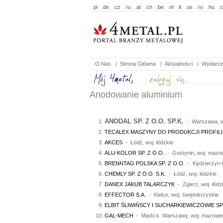
.pl
.de
.cz
.ru
.at
.ch
.be
.nl
.it
.us
.ro
.hu
.
O Nas
|
Strona Główna
|
Aktualności
|
Wydarze
Anodowanie aluminium
ANODAL SP. Z O.O. SP.K.
- Warszawa, w
TECALEX MASZYNY DO PRODUKCJI PROFIL
AKCES
- Łódź, woj. łódzkie
ALU-KOLOR SP. Z O.O.
- Gostynin, woj. mazo
BRENNTAG POLSKA SP. Z O.O.
- Kędzierzyn-K
CHEMLY SP. Z O.O. S.K.
- Łódź, woj. łódzkie
DANEX JAKUB TALARCZYK
- Zgierz, woj. łódz
EFFECTOR S.A.
- Kielce, woj. świętokrzyskie
ELBIT ŚLIWIŃSCY I SUCHARKIEWICZOWIE SP
GAL-MECH
- Marki k. Warszawy, woj. mazowie