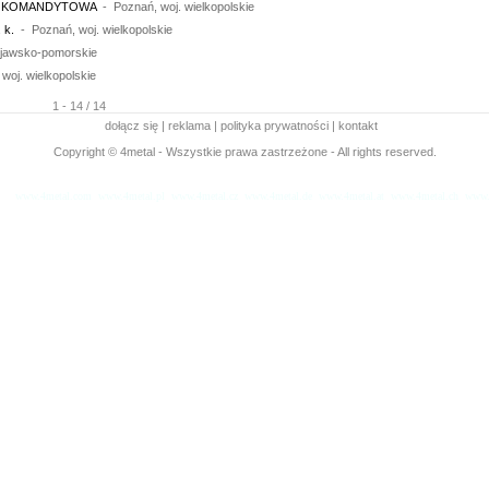
A KOMANDYTOWA
- Poznań, woj. wielkopolskie
 k.
- Poznań, woj. wielkopolskie
ujawsko-pomorskie
oj. wielkopolskie
1 - 14 / 14
dołącz się
|
reklama
|
polityka prywatności
|
kontakt
Copyright © 4metal - Wszystkie prawa zastrzeżone - All rights reserved.
www.4metal.com
www.4metal.pl
www.4metal.cz
www.4metal.de
www.4metal.at
www.4metal.ch
www.
sek