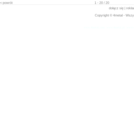
< powrót
1 - 20 / 20
dołącz się
|
rekl
Copyright © 4metal - Wszys
www.4metal.com
www.4metal.pl
www.4
0.16656 sek