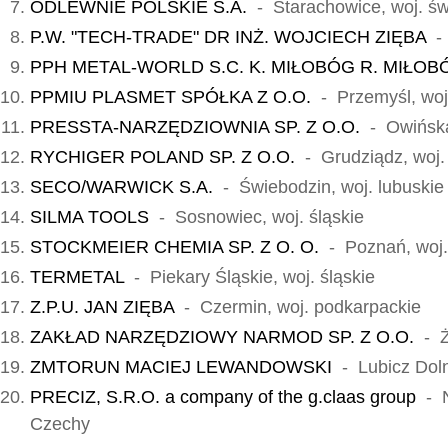
ODLEWNIE POLSKIE S.A.
- Starachowice, woj. św
P.W. "TECH-TRADE" DR INŻ. WOJCIECH ZIĘBA
- 
PPH METAL-WORLD S.C. K. MIŁOBÓG R. MIŁOB
PPMIU PLASMET SPÓŁKA Z O.O.
- Przemyśl, woj
PRESSTA-NARZĘDZIOWNIA SP. Z O.O.
- Owińska,
RYCHIGER POLAND SP. Z O.O.
- Grudziądz, woj.
SECO/WARWICK S.A.
- Świebodzin, woj. lubuskie
SILMA TOOLS
- Sosnowiec, woj. śląskie
STOCKMEIER CHEMIA SP. Z O. O.
- Poznań, woj.
TERMETAL
- Piekary Śląskie, woj. śląskie
Z.P.U. JAN ZIĘBA
- Czermin, woj. podkarpackie
ZAKŁAD NARZĘDZIOWY NARMOD SP. Z O.O.
- Ży
ZMTORUN MACIEJ LEWANDOWSKI
- Lubicz Doln
PRECIZ, S.R.O. a company of the g.claas group
- N
Czechy