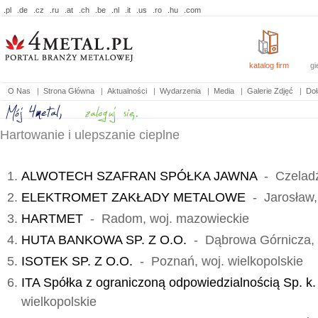
.pl
.de
.cz
.ru
.at
.ch
.be
.nl
.it
.us
.ro
.hu
.com
katalog firm
gi
O Nas
|
Strona Główna
|
Aktualności
|
Wydarzenia
|
Media
|
Galerie Zdjęć
|
Doł
Hartowanie i ulepszanie cieplne
ALWOTECH SZAFRAN SPÓŁKA JAWNA
- Czeladź,
ELEKTROMET ZAKŁADY METALOWE
- Jarosław,
HARTMET
- Radom, woj. mazowieckie
HUTA BANKOWA SP. Z O.O.
- Dąbrowa Górnicza, w
ISOTEK SP. Z O.O.
- Poznań, woj. wielkopolskie
ITA Spółka z ograniczoną odpowiedzialnością Sp. k.
wielkopolskie