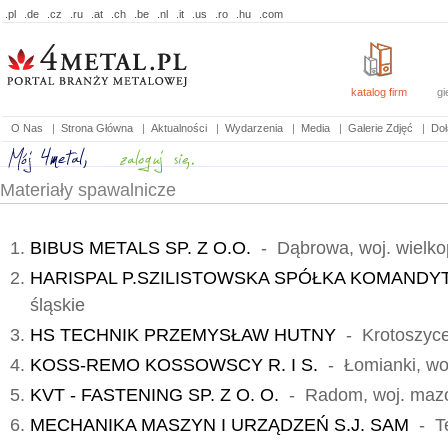
.pl
.de
.cz
.ru
.at
.ch
.be
.nl
.it
.us
.ro
.hu
.com
katalog firm
gi
O Nas
|
Strona Główna
|
Aktualności
|
Wydarzenia
|
Media
|
Galerie Zdjęć
|
Doł
Materiały spawalnicze
BIBUS METALS SP. Z O.O.
- Dąbrowa, woj. wielko
HARISPAL P.SZILISTOWSKA SPÓŁKA KOMAND
śląskie
HS TECHNIK PRZEMYSŁAW HUTNY
- Krotoszyce,
KOSS-REMO KOSSOWSCY R. I S.
- Łomianki, wo
KVT - FASTENING SP. Z O. O.
- Radom, woj. mazo
MECHANIKA MASZYN I URZĄDZEŃ S.J. SAM
- Te