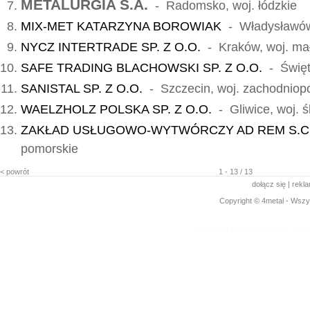
METALURGIA S.A.
- Radomsko, woj. łódzkie
MIX-MET KATARZYNA BOROWIAK
- Władysławów,
NYCZ INTERTRADE SP. Z O.O.
- Kraków, woj. mał
SAFE TRADING BLACHOWSKI SP. Z O.O.
- Święto
SANISTAL SP. Z O.O.
- Szczecin, woj. zachodniop
WAELZHOLZ POLSKA SP. Z O.O.
- Gliwice, woj. ś
ZAKŁAD USŁUGOWO-WYTWÓRCZY AD REM S.C
pomorskie
< powrót
1 - 13 / 13
dołącz się
|
rekl
Copyright © 4metal - Wszys
www.4metal.com
www.4metal.pl
www.4
0.15255 sek